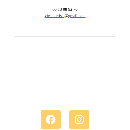
06 18 08 92 70
vicha.artiste@gmail.com
F
I
a
n